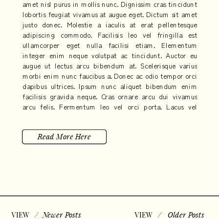
amet nisl purus in mollis nunc. Dignissim cras tincidunt
lobortis feugiat vivamus at augue eget. Dictum sit amet
justo donec. Molestie a iaculis at erat pellentesque
adipiscing commodo. Facilisis leo vel fringilla est
ullamcorper eget nulla facilisi etiam. Elementum
integer enim neque volutpat ac tincidunt. Auctor eu
augue ut lectus arcu bibendum at. Scelerisque varius
morbi enim nunc faucibus a. Donec ac odio tempor orci
dapibus ultrices. Ipsum nunc aliquet bibendum enim
facilisis gravida neque. Cras ornare arcu dui vivamus
arcu felis. Fermentum leo vel orci porta. Lacus vel
facilisis volutpat est velit egestas dui. Eleifend quam
adipiscing vitae proin sagittis nisl.
Read More Here
/
Newer Posts
/
Older Posts
VIEW
VIEW