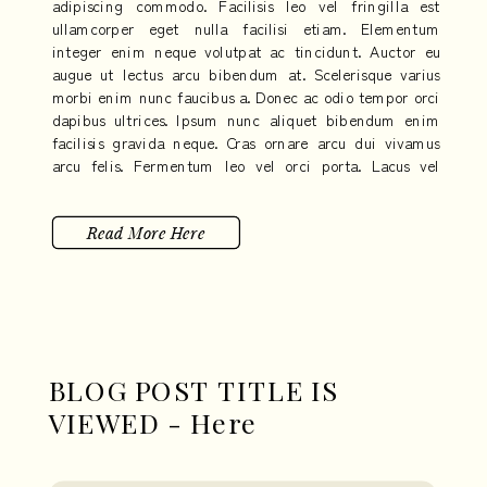
adipiscing commodo. Facilisis leo vel fringilla est
ullamcorper eget nulla facilisi etiam. Elementum
integer enim neque volutpat ac tincidunt. Auctor eu
augue ut lectus arcu bibendum at. Scelerisque varius
morbi enim nunc faucibus a. Donec ac odio tempor orci
dapibus ultrices. Ipsum nunc aliquet bibendum enim
facilisis gravida neque. Cras ornare arcu dui vivamus
arcu felis. Fermentum leo vel orci porta. Lacus vel
facilisis volutpat est velit egestas dui. Eleifend quam
adipiscing vitae proin sagittis nisl.
Read More Here
BLOG POST TITLE IS
VIEWED - Here