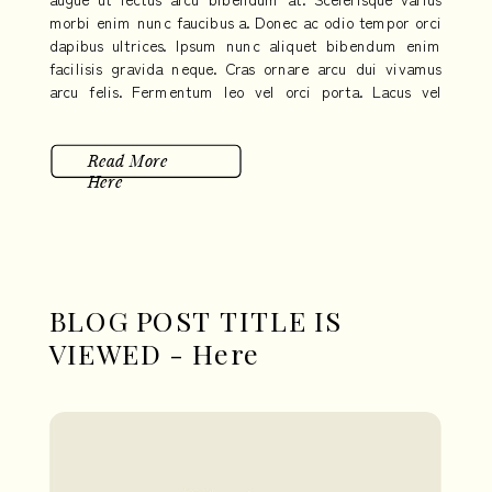
morbi enim nunc faucibus a. Donec ac odio tempor orci
dapibus ultrices. Ipsum nunc aliquet bibendum enim
facilisis gravida neque. Cras ornare arcu dui vivamus
arcu felis. Fermentum leo vel orci porta. Lacus vel
facilisis volutpat est velit egestas dui. Eleifend quam
adipiscing vitae proin sagittis nisl.
Read More
Here
BLOG POST TITLE IS
VIEWED - Here