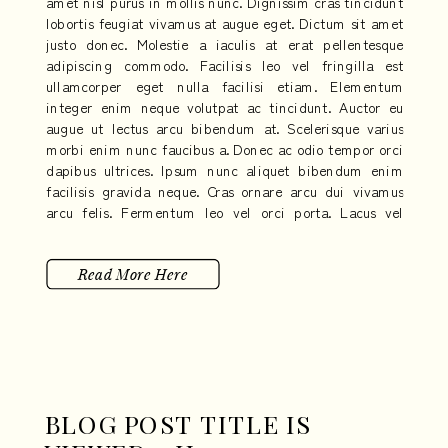
amet nisl purus in mollis nunc. Dignissim cras tincidunt
lobortis feugiat vivamus at augue eget. Dictum sit amet
justo donec. Molestie a iaculis at erat pellentesque
adipiscing commodo. Facilisis leo vel fringilla est
ullamcorper eget nulla facilisi etiam. Elementum
integer enim neque volutpat ac tincidunt. Auctor eu
augue ut lectus arcu bibendum at. Scelerisque varius
morbi enim nunc faucibus a. Donec ac odio tempor orci
dapibus ultrices. Ipsum nunc aliquet bibendum enim
facilisis gravida neque. Cras ornare arcu dui vivamus
arcu felis. Fermentum leo vel orci porta. Lacus vel
facilisis volutpat est velit egestas dui. Eleifend quam
adipiscing vitae proin sagittis nisl.
Read More Here
BLOG POST TITLE IS