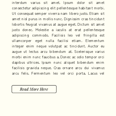
interdum varius sit amet. Ipsum dolor sit amet
consectetur adipiscing elit pellentesque habitant morbi.
Ut consequat semper viverra nam libero justo. Etiam sit
amet nisl purus in mollis nunc. Dignissim cras tincidunt
lobortis feugiat vivamus at augue eget. Dictum sit amet
justo donec. Molestie a iaculis at erat pellentesque
adipiscing commodo. Facilisis leo vel fringilla est
ullamcorper eget nulla facilisi etiam. Elementum
integer enim neque volutpat ac tincidunt. Auctor eu
augue ut lectus arcu bibendum at. Scelerisque varius
morbi enim nunc faucibus a. Donec ac odio tempor orci
dapibus ultrices. Ipsum nunc aliquet bibendum enim
facilisis gravida neque. Cras ornare arcu dui vivamus
arcu felis. Fermentum leo vel orci porta. Lacus vel
facilisis volutpat est velit egestas dui. Eleifend quam
adipiscing vitae proin sagittis nisl.
Read More Here