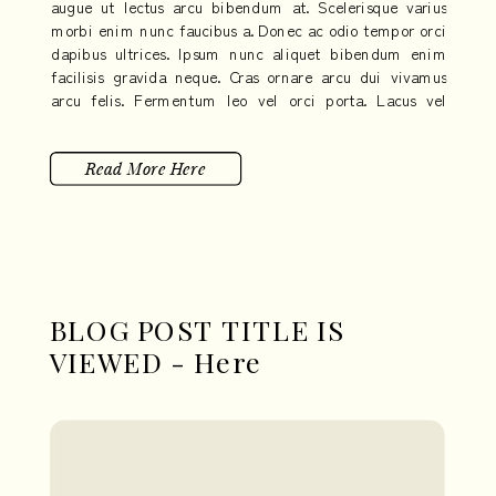
augue ut lectus arcu bibendum at. Scelerisque varius
morbi enim nunc faucibus a. Donec ac odio tempor orci
dapibus ultrices. Ipsum nunc aliquet bibendum enim
facilisis gravida neque. Cras ornare arcu dui vivamus
arcu felis. Fermentum leo vel orci porta. Lacus vel
facilisis volutpat est velit egestas dui. Eleifend quam
adipiscing vitae proin sagittis nisl.
Read More Here
BLOG POST TITLE IS
VIEWED - Here