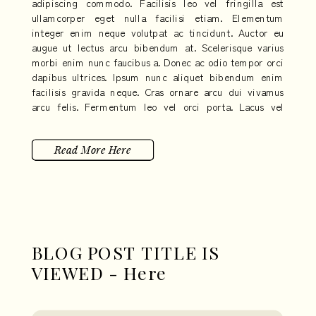
adipiscing commodo. Facilisis leo vel fringilla est
ullamcorper eget nulla facilisi etiam. Elementum
integer enim neque volutpat ac tincidunt. Auctor eu
augue ut lectus arcu bibendum at. Scelerisque varius
morbi enim nunc faucibus a. Donec ac odio tempor orci
dapibus ultrices. Ipsum nunc aliquet bibendum enim
facilisis gravida neque. Cras ornare arcu dui vivamus
arcu felis. Fermentum leo vel orci porta. Lacus vel
facilisis volutpat est velit egestas dui. Eleifend quam
adipiscing vitae proin sagittis nisl.
Read More Here
BLOG POST TITLE IS
VIEWED - Here