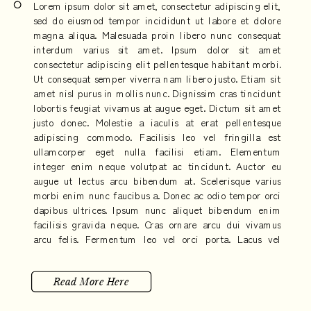
Lorem ipsum dolor sit amet, consectetur adipiscing elit,
sed do eiusmod tempor incididunt ut labore et dolore
magna aliqua. Malesuada proin libero nunc consequat
interdum varius sit amet. Ipsum dolor sit amet
consectetur adipiscing elit pellentesque habitant morbi.
Ut consequat semper viverra nam libero justo. Etiam sit
amet nisl purus in mollis nunc. Dignissim cras tincidunt
lobortis feugiat vivamus at augue eget. Dictum sit amet
justo donec. Molestie a iaculis at erat pellentesque
adipiscing commodo. Facilisis leo vel fringilla est
ullamcorper eget nulla facilisi etiam. Elementum
integer enim neque volutpat ac tincidunt. Auctor eu
augue ut lectus arcu bibendum at. Scelerisque varius
morbi enim nunc faucibus a. Donec ac odio tempor orci
dapibus ultrices. Ipsum nunc aliquet bibendum enim
facilisis gravida neque. Cras ornare arcu dui vivamus
arcu felis. Fermentum leo vel orci porta. Lacus vel
facilisis volutpat est velit egestas dui. Eleifend quam
adipiscing vitae proin sagittis nisl.
Read More Here