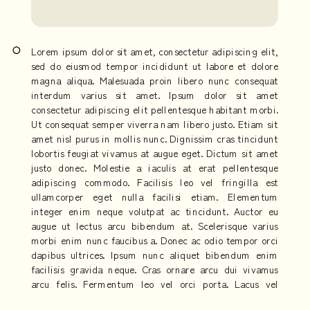
Lorem ipsum dolor sit amet, consectetur adipiscing elit,
sed do eiusmod tempor incididunt ut labore et dolore
magna aliqua. Malesuada proin libero nunc consequat
interdum varius sit amet. Ipsum dolor sit amet
consectetur adipiscing elit pellentesque habitant morbi.
Ut consequat semper viverra nam libero justo. Etiam sit
amet nisl purus in mollis nunc. Dignissim cras tincidunt
lobortis feugiat vivamus at augue eget. Dictum sit amet
justo donec. Molestie a iaculis at erat pellentesque
adipiscing commodo. Facilisis leo vel fringilla est
ullamcorper eget nulla facilisi etiam. Elementum
integer enim neque volutpat ac tincidunt. Auctor eu
augue ut lectus arcu bibendum at. Scelerisque varius
morbi enim nunc faucibus a. Donec ac odio tempor orci
dapibus ultrices. Ipsum nunc aliquet bibendum enim
facilisis gravida neque. Cras ornare arcu dui vivamus
arcu felis. Fermentum leo vel orci porta. Lacus vel
facilisis volutpat est velit egestas dui. Eleifend quam